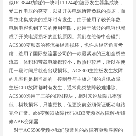
似UC3844功能的一块叫LT1244的波形发生器集成块，
受工作电压的突变，以及开关电源所带负载的损坏，而
导致此集成块的损坏时有发生，由于使用了较长年数，
电解电容也到了它的使用年限，那用于滤波的电容也就
成了开关电源损坏的直接原因。我们在维修中会碰到
ACS300变频器的整流桥经常损坏，也许从经济角度考
虑，选用了国际整流器公司的一款最紧凑的三相全桥整
流器，体积和带载电流都较小，散热也较差，所以在使
用一段时间后就会出现损坏。ACS300主控板发生故障
的几率也是相当高的，控制盘与主板之间的通讯故障，
主板CPU故障都时有发生，通常此类故障较难排除。
ACS300选用了三菱的IPM模块，相对来说故障几率较
低，模块损坏，只能更换，但更换前必须保证驱动电路
完全正常。abb变频器故障代码/ABB变频器故障解析/维
修ABB变频器
对于ACS500变频器我们较常见的故障有驱动厚膜的